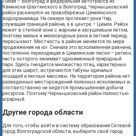
Лихая – Волгоград и федеральная автотрасса из
Каменска-Шахтинского в Волгоград. Чернышковский
район раскинулся на правобережье Цимлянского
водохранилища. На севере протекает река Чир,
служащая границей района, а в центре – Цимла. Район
лежит в степной зоне с жарким и засушливым летом,
поэтому малые и мелководные реки в летний период
пересыхают. Местность в районе меняется по мере
продвижения на юг. Сначала это всхолмленная равнина,
постепенно переходящая в Цимлянские пески – регион,
часть которого занимает одноимённый природный
парк. Здесь гнездится множество птиц, характерных
для этих широт, встречаются табуны одичалых
лошадей и лесные массивы. На территории района нет
разведанных месторождений полезных ископаемых и,
соответственно не ведётся промышленная добыча
ресурсов. Поэтому Чернышковский район полностью
аграрный.
Другие города области
Для того, чтобы войти в систему образования Сетевой
город Волгоградской области, выберите свой город: