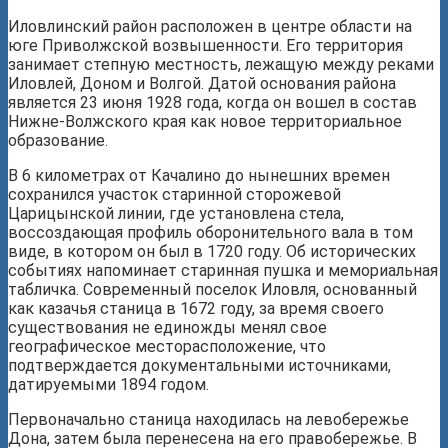
Иловлинский район расположен в центре области на
юге Приволжской возвышенности. Его территория
занимает степную местность, лежащую между реками
Иловлей, Доном и Волгой. Датой основания района
является 23 июня 1928 года, когда он вошел в состав
Нижне-Волжского края как новое территориальное
образование.
В 6 километрах от Качалино до нынешних времен
сохранился участок старинной сторожевой
Царицынской линии, где установлена стела,
воссоздающая профиль оборонительного вала в том
виде, в котором он был в 1720 году. Об исторических
событиях напоминает старинная пушка и мемориальная
табличка. Современный поселок Иловля, основанный
как казачья станица в 1672 году, за время своего
существования не единожды менял свое
географическое месторасположение, что
подтверждается документальными источниками,
датируемыми 1894 годом.
Первоначально станица находилась на левобережье
Дона, затем была перенесена на его правобережье. В