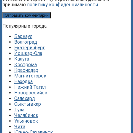
принимаю
политику конфиденциальности
.
Популярные города:
Барнаул
Волгоград
Екатеринбург
Йошкар-Ола
Калуга
Кострома
Краснодар
Магнитогорск
Находка
Нижний Тагил
Новороссийск
Салехард
Сыктывкар
Тула
Челябинск
Ульяновск
Чита
Южно-Сахалинск