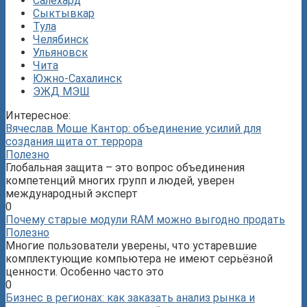
Салехард
Сыктывкар
Тула
Челябинск
Ульяновск
Чита
Южно-Сахалинск
ЭЖД МЭШ
Интересное:
Вячеслав Моше Кантор: объединение усилий для
создания щита от террора
Полезно
Глобальная защита – это вопрос объединения
компетенций многих групп и людей, уверен
международный эксперт
0
Почему старые модули RAM можно выгодно продать
Полезно
Многие пользователи уверены, что устаревшие
комплектующие компьютера не имеют серьёзной
ценности. Особенно часто это
0
Бизнес в регионах: как заказать анализ рынка и