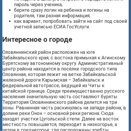
пароль через ученика;
берите сразу логин на ребенка и логины на
родителя, там разная информация;
как вариант, попробовать зайти на сайт под своей
учетной записью ЕСИА ГосУслуги.
Интересное о городе
Оловяннинский район расположен на юге
Забайкальского края, с востока примыкая к Агинскому
Бурятскому автономному округу. Административный
центр района находится в посёлке городского типа
Оловянная, которая лежит на ветке Забайкальской
железной дороги Карымская – Забайкальск и
федеральной автотрассе, ведущей из Читы к
китайской границе. Среди преимущественно русского
населения значительную часть составляют буряты.
Территория Оловяннинского района делится на три
зоны. Равнинная часть раскинулась на западе района, в
долине реки Онон – основной реки региона. Сюда
заходят участки Цугольской степи. Далее на восток
местность повышается, переходит в низкогорье, а
затем в среднегорье, где расположены хребты