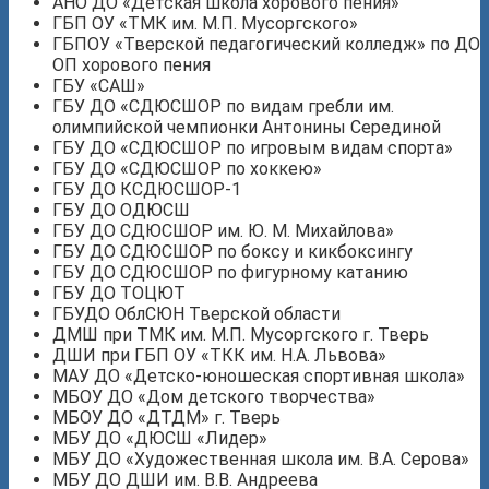
АНО ДО «Детская школа хорового пения»
ГБП ОУ «ТМК им. М.П. Мусоргского»
ГБПОУ «Тверской педагогический колледж» по ДО
ОП хорового пения
ГБУ «САШ»
ГБУ ДО «СДЮСШОР по видам гребли им.
олимпийской чемпионки Антонины Серединой
ГБУ ДО «СДЮСШОР по игровым видам спорта»
ГБУ ДО «СДЮСШОР по хоккею»
ГБУ ДО КСДЮСШОР-1
ГБУ ДО ОДЮСШ
ГБУ ДО СДЮСШОР им. Ю. М. Михайлова»
ГБУ ДО СДЮСШОР по боксу и кикбоксингу
ГБУ ДО СДЮСШОР по фигурному катанию
ГБУ ДО ТОЦЮТ
ГБУДО ОблСЮН Тверской области
ДМШ при ТМК им. М.П. Мусоргского г. Тверь
ДШИ при ГБП ОУ «ТКК им. Н.А. Львова»
МАУ ДО «Детско-юношеская спортивная школа»
МБОУ ДО «Дом детского творчества»
МБОУ ДО «ДТДМ» г. Тверь
МБУ ДО «ДЮСШ «Лидер»
МБУ ДО «Художественная школа им. В.А. Серова»
МБУ ДО ДШИ им. В.В. Андреева