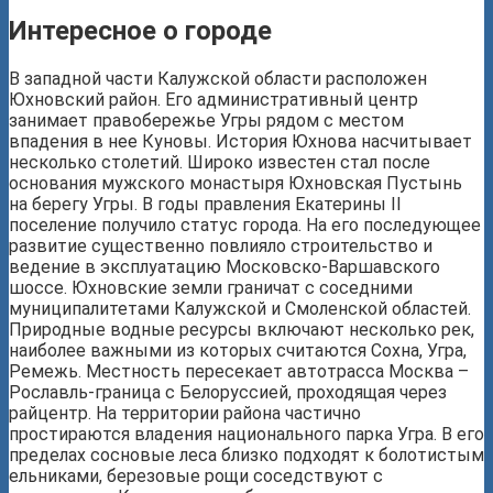
Интересное о городе
В западной части Калужской области расположен
Юхновский район. Его административный центр
занимает правобережье Угры рядом с местом
впадения в нее Куновы. История Юхнова насчитывает
несколько столетий. Широко известен стал после
основания мужского монастыря Юхновская Пустынь
на берегу Угры. В годы правления Екатерины II
поселение получило статус города. На его последующее
развитие существенно повлияло строительство и
ведение в эксплуатацию Московско-Варшавского
шоссе. Юхновские земли граничат с соседними
муниципалитетами Калужской и Смоленской областей.
Природные водные ресурсы включают несколько рек,
наиболее важными из которых считаются Сохна, Угра,
Ремежь. Местность пересекает автотрасса Москва –
Рославль-граница с Белоруссией, проходящая через
райцентр. На территории района частично
простираются владения национального парка Угра. В его
пределах сосновые леса близко подходят к болотистым
ельниками, березовые рощи соседствуют с