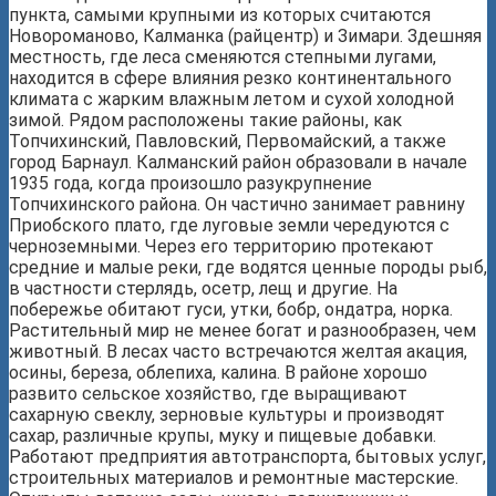
пункта, самыми крупными из которых считаются
Новороманово, Калманка (райцентр) и Зимари. Здешняя
местность, где леса сменяются степными лугами,
находится в сфере влияния резко континентального
климата с жарким влажным летом и сухой холодной
зимой. Рядом расположены такие районы, как
Топчихинский, Павловский, Первомайский, а также
город Барнаул. Калманский район образовали в начале
1935 года, когда произошло разукрупнение
Топчихинского района. Он частично занимает равнину
Приобского плато, где луговые земли чередуются с
черноземными. Через его территорию протекают
средние и малые реки, где водятся ценные породы рыб,
в частности стерлядь, осетр, лещ и другие. На
побережье обитают гуси, утки, бобр, ондатра, норка.
Растительный мир не менее богат и разнообразен, чем
животный. В лесах часто встречаются желтая акация,
осины, береза, облепиха, калина. В районе хорошо
развито сельское хозяйство, где выращивают
сахарную свеклу, зерновые культуры и производят
сахар, различные крупы, муку и пищевые добавки.
Работают предприятия автотранспорта, бытовых услуг,
строительных материалов и ремонтные мастерские.