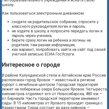
тип образовательного учреждения и искать свою
школу.
Как пользоваться электронным дневником:
сходите на родительское собрание, спросите у
классного руководителя логин и пароль;
не ходите в школу, а попросите передать логин и
пароль через ученика;
берите сразу логин на ребенка и логины на
родителя, там разная информация;
как вариант, попробовать зайти на сайт под своей
учетной записью ЕСИА ГосУслуги.
Интересное о городе
В районе Кулундинской степи в Алтайском крае России
расположен город Яровое — известный в регионе
курорт с лечебным центром. Городская территория
лежит на побережье озера Большое Яровое. Четыреста
километров отделяют его от Новосибирска, 480 км —
от Барнаула. Часть городской территории занимают
сады. В 15 километрах от Ярового проходит граница с
Казахстаном. Город состоит из двух районов —