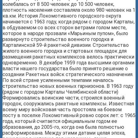
колебалась от 8 500 человек до 10 500 человек,
плотность населения составляла около 980 человек на 1
кв.км. История Локомотивного городского округа
начинается с 1963 году, когда рядом с городом Карталы,
в обдуваемом со всех сторон ветрами голом месте,
которое в народе прозвали «Марьиным пупом», было
развернуто строительство военного городка и
Карталинской 59-й ракетной дивизии. Строительство
жилого военного городка и стартовых площадок для
размещения ракетных комплексов велось практически
одновременно. В декабре 1959 года высшими органами
власти нашего государства было принято решение о
создании Ракетных войск стратегического назначения.
По всей стране усиленными темпами началось
строительство новых военных гарнизонов. В 1963 году
(рядом с городом Карталы Челябинской области)
Формировались воинские части, строился военный
городок, сооружались ракетные комплексы. Известная
всему миру войсковая часть простояла на боевом
посту в поселке Локомотивный ровно сорок лет: с 1965
года, который считается официальным годом ее
образования, до 2005-го, когда она была полностью
расформирована. Между этими датами целая эпоха,