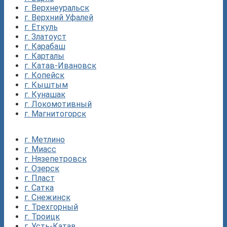
г. Верхнеуральск
г. Верхний Уфалей
г. Еткуль
г. Златоуст
г. Карабаш
г. Карталы
г. Катав-Ивановск
г. Копейск
г. Кыштым
г. Кунашак
г. Локомотивный
г. Магнитогорск
г. Метлино
г. Миасс
г. Нязепетровск
г. Озерск
г. Пласт
г. Сатка
г. Снежинск
г. Трехгорный
г. Троицк
г. Усть-Катав