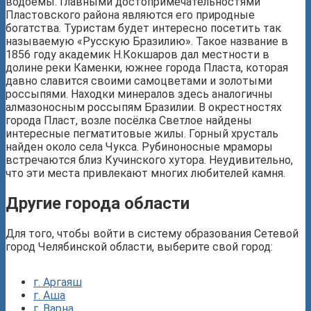
водоёмы. Главными достопримечательностями
Пластовского района являются его природные
богатства. Туристам будет интересно посетить так
называемую «Русскую Бразилию». Такое название в
1856 году академик Н.Кокшаров дал местности в
долине реки Каменки, южнее города Пласта, которая
давно славится своими самоцветами и золотыми
россыпями. Находки минералов здесь аналогичны
алмазоносным россыпям Бразилии. В окрестностях
города Пласт, возле посёлка Светлое найдены
интересные пегматитовые жилы. Горный хрусталь
найден около села Чукса. Рубиноносные мраморы
встречаются близ Кучинского хутора. Неудивительно,
что эти места привлекают многих любителей камня.
Другие города области
Для того, чтобы войти в систему образования Сетевой
город Челябинской области, выберите свой город:
г. Аргаяш
г. Аша
г. Варна