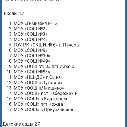
Школы 17:
МОУ «Гимназия №1»
МОУ «СОШ №2»
МОУ «СОШ №3»
МОУ «СОШ №4»
ГОУ РК «СКШИ № 6» г. Печоры
МОУ «СОШ №9»
МОУ «СОШ №10»
МОУ «СОШ №49»
МОУ «ООШ №53» пгт.Изъяю
МОУ «СОШ №83»
МОУ «НШ-ДС» п.Сыня
МОУ «ООШ п.Луговой»
МОУ «ООШ п.Чикшино»
МОУ «ООШ» пст.Набережный
МОУ «СОШ» п.Каджером
МОУ «СОШ» пгт.Кожва
МОУ «СОШ» с.Приуральское
Детские сады 27: