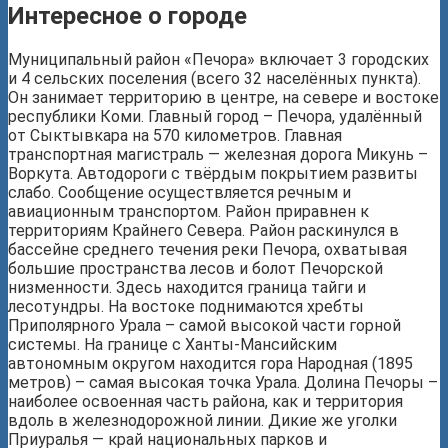
Интересное о городе
Муниципальный район «Печора» включает 3 городских
и 4 сельских поселения (всего 32 населённых пункта).
Он занимает территорию в центре, на севере и востоке
республики Коми. Главный город – Печора, удалённый
от Сыктывкара на 570 километров. Главная
транспортная магистраль — железная дорога Микунь –
Воркута. Автодороги с твёрдым покрытием развиты
слабо. Сообщение осуществляется речным и
авиационным транспортом. Район приравнен к
территориям Крайнего Севера. Район раскинулся в
бассейне среднего течения реки Печора, охватывая
большие пространства лесов и болот Печорской
низменности. Здесь находится граница тайги и
лесотундры. На востоке поднимаются хребты
Приполярного Урала – самой высокой части горной
системы. На границе с Ханты-Мансийским
автономным округом находится гора Народная (1895
метров) – самая высокая точка Урала. Долина Печоры –
наиболее освоенная часть района, как и территория
вдоль в железнодорожной линии. Дикие же уголки
Приуралья — край национальных парков и