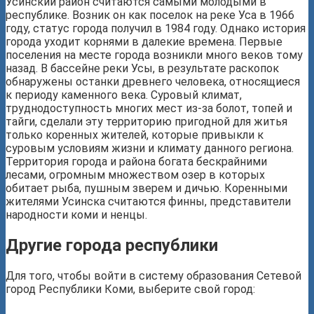
Усинский район считаются самыми молодыми в
республике. Возник он как поселок на реке Уса в 1966
году, статус города получил в 1984 году. Однако история
города уходит корнями в далекие времена. Первые
поселения на месте города возникли много веков тому
назад. В бассейне реки Усы, в результате раскопок
обнаружены останки древнего человека, относящиеся
к периоду каменного века. Суровый климат,
труднодоступность многих мест из-за болот, топей и
тайги, сделали эту территорию пригодной для житья
только коренных жителей, которые привыкли к
суровым условиям жизни и климату данного региона.
Территория города и района богата бескрайними
лесами, огромным множеством озер в которых
обитает рыба, пушным зверем и дичью. Коренными
жителями Усинска считаются финны, представители
народности коми и ненцы.
Другие города республики
Для того, чтобы войти в систему образования Сетевой
город Республики Коми, выберите свой город: