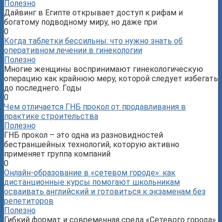
Полезно
Дайвинг в Египте открывает доступ к рифам и
богатому подводному миру, но даже при
0
Когда таблетки бессильны: что нужно знать об
оперативном лечении в гинекологии
Полезно
Многие женщины воспринимают гинекологическую
операцию как крайнюю меру, которой следует избегать
до последнего. Годы
0
Чем отличается ГНБ прокол от продавливания в
практике строительства
Полезно
ГНБ прокол – это одна из разновидностей
бестраншейных технологий, которую активно
применяет группа компаний
0
Онлайн-образование в «сетевом городе»: как
дистанционные курсы помогают школьникам
осваивать английский и готовиться к экзаменам без
репетиторов
Полезно
Гибкий формат и современная среда «Сетевого города»