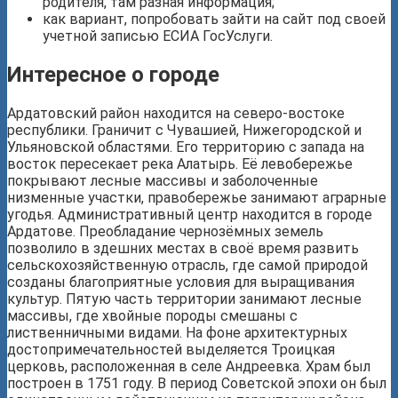
родителя, там разная информация;
как вариант, попробовать зайти на сайт под своей
учетной записью ЕСИА ГосУслуги.
Интересное о городе
Ардатовский район находится на северо-востоке
республики. Граничит с Чувашией, Нижегородской и
Ульяновской областями. Его территорию с запада на
восток пересекает река Алатырь. Её левобережье
покрывают лесные массивы и заболоченные
низменные участки, правобережье занимают аграрные
угодья. Административный центр находится в городе
Ардатове. Преобладание чернозёмных земель
позволило в здешних местах в своё время развить
сельскохозяйственную отрасль, где самой природой
созданы благоприятные условия для выращивания
культур. Пятую часть территории занимают лесные
массивы, где хвойные породы смешаны с
лиственничными видами. На фоне архитектурных
достопримечательностей выделяется Троицкая
церковь, расположенная в селе Андреевка. Храм был
построен в 1751 году. В период Советской эпохи он был