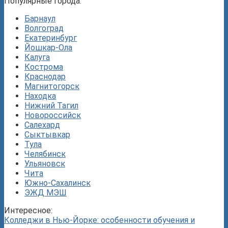
Популярные города:
Барнаул
Волгоград
Екатеринбург
Йошкар-Ола
Калуга
Кострома
Краснодар
Магнитогорск
Находка
Нижний Тагил
Новороссийск
Салехард
Сыктывкар
Тула
Челябинск
Ульяновск
Чита
Южно-Сахалинск
ЭЖД МЭШ
Интересное:
Колледжи в Нью-Йорке: особенности обучения и