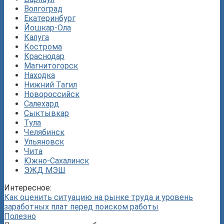
Волгоград
Екатеринбург
Йошкар-Ола
Калуга
Кострома
Краснодар
Магнитогорск
Находка
Нижний Тагил
Новороссийск
Салехард
Сыктывкар
Тула
Челябинск
Ульяновск
Чита
Южно-Сахалинск
ЭЖД МЭШ
Интересное:
Как оценить ситуацию на рынке труда и уровень
заработных плат перед поиском работы
Полезно