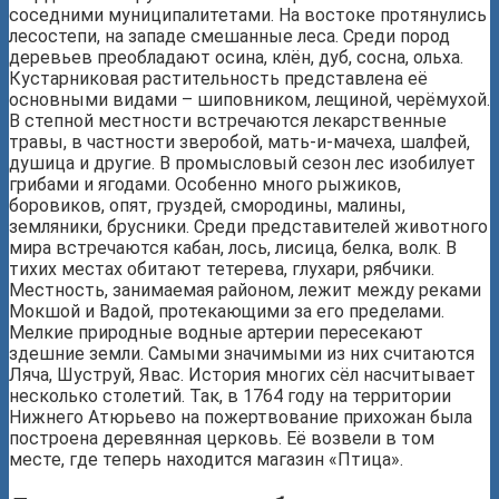
соседними муниципалитетами. На востоке протянулись
лесостепи, на западе смешанные леса. Среди пород
деревьев преобладают осина, клён, дуб, сосна, ольха.
Кустарниковая растительность представлена её
основными видами – шиповником, лещиной, черёмухой.
В степной местности встречаются лекарственные
травы, в частности зверобой, мать-и-мачеха, шалфей,
душица и другие. В промысловый сезон лес изобилует
грибами и ягодами. Особенно много рыжиков,
боровиков, опят, груздей, смородины, малины,
земляники, брусники. Среди представителей животного
мира встречаются кабан, лось, лисица, белка, волк. В
тихих местах обитают тетерева, глухари, рябчики.
Местность, занимаемая районом, лежит между реками
Мокшой и Вадой, протекающими за его пределами.
Мелкие природные водные артерии пересекают
здешние земли. Самыми значимыми из них считаются
Ляча, Шуструй, Явас. История многих сёл насчитывает
несколько столетий. Так, в 1764 году на территории
Нижнего Атюрьево на пожертвование прихожан была
построена деревянная церковь. Её возвели в том
месте, где теперь находится магазин «Птица».