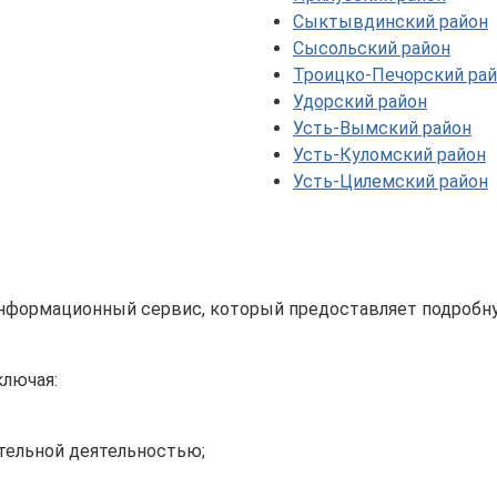
Сыктывдинский район
Сысольский район
Троицко-Печорский ра
Удорский район
Усть-Вымский район
Усть-Куломский район
Усть-Цилемский район
 информационный сервис, который предоставляет подроб
ключая:
тельной деятельностью;