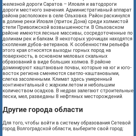
железной дороги Саратов – Иловля и автодороги
дороги местного значения. Административный аппарат
района расположен в селе Ольховка. Район раскинулся
в долине реки Иловля (приток Дона) среди холмистой
степи Приволжской возвышенности. В Ольховском
районе имеются лесные массивы, сосредоточенные по
долинам рек и балкам. В некоторых урочищах находятся
скопления дубов-ветеранов. К особенностям рельефа
этого края относятся выходы горных пород на
поверхность, в основном меловых скальных
образований в виде больших холмов. В районе
доминируют каштановые почвы, которые на юг и юго-
восток региона сменяются светло-каштановыми,
слегка засоленными. Климат здесь умеренный
континентальный с жарким летом и небольшим
количеством осадков. В недрах залегают строительные
пески, мел, разведаны 8 нефтяных месторождений.
Другие города области
Для того, чтобы войти в систему образования Сетевой
город Волгоградской области, выберите свой город: